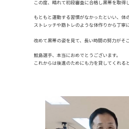
日
この度、晴れて初段審査に合格し黒帯を取得
時
:
もともと運動する習慣がなかったといい、体
ストレッチや筋トレのような体作りから丁寧
改めて黒帯の姿を見て、長い時間の努力がそ
鮫島選手、本当におめでとうございます。
これからは後進のためにも力を貸してくれる