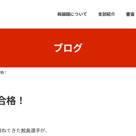
興誠館について
支部紹介
審査
ブログ
合格！
合格！
重ねてきた鮫島選手が、