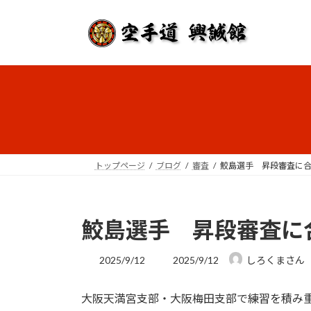
コ
ナ
ン
ビ
テ
ゲ
ン
ー
ツ
シ
へ
ョ
ス
ン
キ
に
ッ
移
プ
動
トップページ
ブログ
審査
鮫島選手 昇段審査に
鮫島選手 昇段審査に
最
2025/9/12
2025/9/12
しろくまさん
終
更
大阪天満宮支部・大阪梅田支部で練習を積み
新