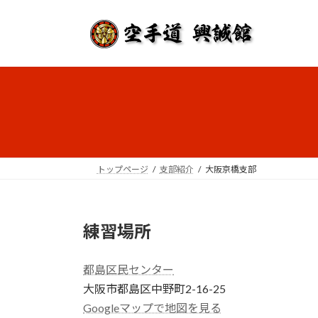
コ
ナ
ン
ビ
テ
ゲ
ン
ー
ツ
シ
へ
ョ
ス
ン
キ
に
ッ
移
プ
動
トップページ
支部紹介
大阪京橋支部
練習場所
都島区民センター
大阪市都島区中野町2-16-25
Googleマップで地図を見る