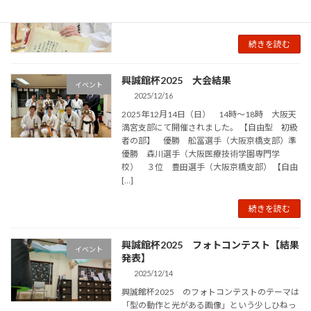
2025/12/17
続きを読む
興誠館杯2025 大会結果
イベント
2025/12/16
2025年12月14日（日） 14時～18時 大阪天
満宮支部にて開催されました。 【自由型 初級
者の部】 優勝 舩冨選手（大阪京橋支部）準
優勝 森川選手（大阪医療技術学園専門学
校） ３位 豊田選手（大阪京橋支部） 【自由
[…]
続きを読む
興誠館杯2025 フォトコンテスト【結果
イベント
発表】
2025/12/14
興誠館杯2025 のフォトコンテストのテーマは
「型の動作と光がある画像」という少しひねっ