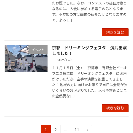
たお題でした。なお、コンテストの審査対象と
なるのは、大会に参加する選手のみとなりま
す。不参加の方は画像の紹介だけとなりますの
で、よろ […]
続きを読む
京都 ドリーミングフェスタ 演武出演
イベント
しました！
2025/12/8
１１月１５日（土） 京都市 有限会社ビーオ
ブエス様主催 ドリーミングフェスタ にお声
がけいただき、空手の演武を披露してきまし
た！ 地域の方に向けたお祭りで当日は会場が狭
いくらいの盛況ぶりでした。大会や審査とはま
た全然異な […]
続きを読む
投
1
2
…
11
»
固
固
固