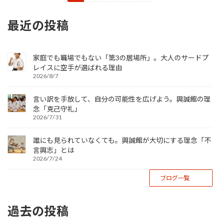
定
定
定
稿
ペ
ペ
ペ
最近の投稿
ー
ー
ー
の
ジ
ジ
ジ
ペ
家庭でも職場でもない「第3の居場所」。大人のサードプ
ー
レイスに空手が選ばれる理由
ジ
2026/8/7
送
言い訳を手放して、自分の可能性を広げよう。興誠館の理
り
念「克己守礼」
2026/7/31
誰にも見られていなくても。興誠館が大切にする理念「不
言興志」とは
2026/7/24
ブログ一覧
過去の投稿