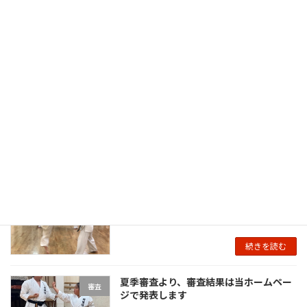
合格者への帯が授与されています
審査
2024/9/12
先日の昇級・昇段審査の結果発表を受けて、合
格した練習生には帯が各支部で授与されていま
す。 帯は同門の証であり、武道をやる者にはと
ても大切なものです。 くれぐれも床に投げ出し
たり、縄跳び（！）をしたり、雑に扱わないよ
うに大 […]
続きを読む
夏季昇級・昇段審査会2024【結果】
審査
2024/9/6
続きを読む
夏季審査より、審査結果は当ホームペー
審査
ジで発表します