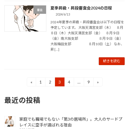
夏季昇級・昇段審査会2024の日程
審査
2024/6/13
2024年夏季の昇級・昇段審査会は以下の日程を
予定しています。 大阪天満宮支部（木） ８月
８日（木）大阪天満宮支部（金） ８月９日
（金）南大阪支部 ８月９日（金）
大阪梅田支部 ８月10日（土） なお、
昇 […]
続きを読む
投
«
1
2
3
4
…
9
»
固
固
固
固
固
定
定
定
定
定
稿
ペ
ペ
ペ
ペ
ペ
最近の投稿
ー
ー
ー
ー
ー
の
ジ
ジ
ジ
ジ
ジ
ペ
家庭でも職場でもない「第3の居場所」。大人のサードプ
ー
レイスに空手が選ばれる理由