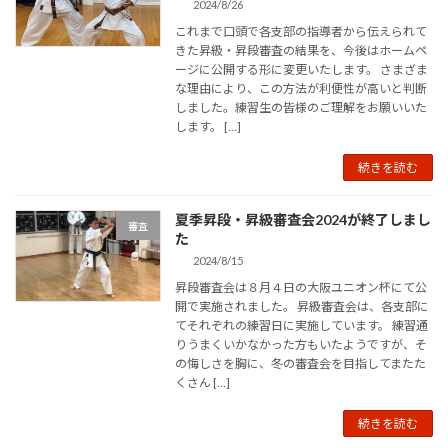
2024/8/26
これまで口頭で各支部の指導者から伝えられて
きた昇級・昇段審査の結果を、今後はホームペ
ージに公開する形に変更いたします。 さまざま
な理由により、この方法が利便性が高いと判断
しました。練習生の皆様のご理解をお願いいた
します。 […]
続きを読む
夏季昇段・昇級審査会2024が終了しまし
審査
た
2024/8/15
昇段審査会は８月４日の大阪ユニオン杯にて公
開で実施されました。 昇級審査会は、各支部に
てそれぞれの練習日に実施しています。 練習通
りうまくいかなかった方もいたようですが、そ
の悔しさを胸に、冬の審査会を目指してまたた
くさん […]
続きを読む